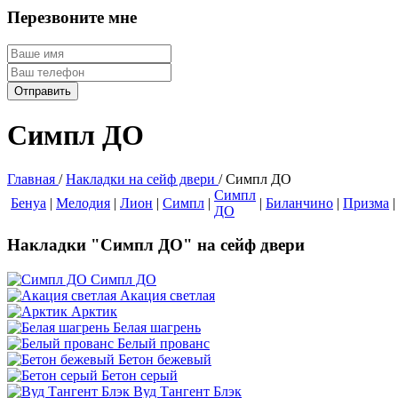
Перезвоните мне
Симпл ДО
Главная
/
Накладки на сейф двери
/
Симпл ДО
Симпл
Бенуа
|
Мелодия
|
Лион
|
Симпл
|
|
Биланчино
|
Призма
|
ДО
Накладки "Симпл ДО" на сейф двери
Симпл ДО
Акация светлая
Арктик
Белая шагрень
Белый прованс
Бетон бежевый
Бетон серый
Вуд Тангент Блэк