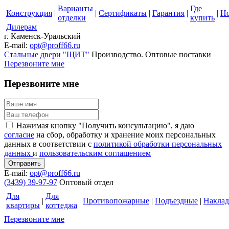
Варианты
Где
Конструкция
|
|
Сертификаты
|
Гарантия
|
|
Но
отделки
купить
Дилерам
г. Каменск-Уральский
E-mail:
opt@proff66.ru
Стальные двери "ЩИТ"
Производство. Оптовые поставки
Перезвоните мне
Перезвоните мне
Нажимая кнопку "Получить консультацию", я даю
согласие
на сбор, обработку и хранение моих персональных
данных в соответствии с
политикой обработки персональных
данных
и
пользовательским соглашением
E-mail:
opt@proff66.ru
(3439) 39-97-97
Оптовый отдел
Для
Для
|
|
Противопожарные
|
Подъездные
|
Накла
квартиры
коттеджа
Перезвоните мне